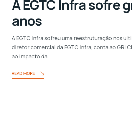
A EGTC Infra sofre 
anos
A EGTC Infra sofreu uma reestruturação nos últ
diretor comercial da EGTC Infra, conta ao GRI C
ao impacto da…
READ MORE