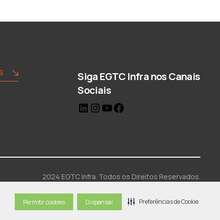
S
Siga EGTC Infra nos Canais
Sociais
LinkedIn
Instagram
Youtube
Facebook
2024 EGTC Infra. Todos os Direitos Reservados.
Preferências de Cookie
Permitir cookies
Dispensar